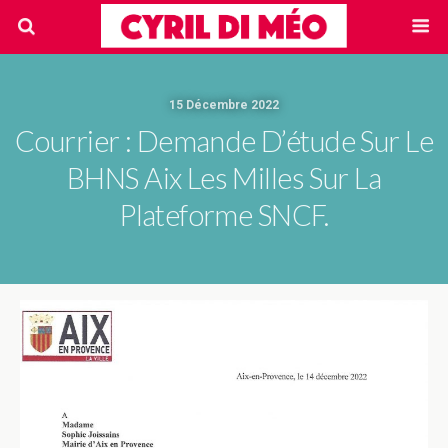
15 Décembre 2022
Courrier : Demande D’étude Sur Le
BHNS Aix Les Milles Sur La
Plateforme SNCF.