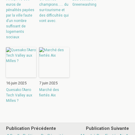
euros de
champions…… du
Greenwashing
pénalités payées
sur-tourisme et
par la ville faute
des difficultés qui
d’un nombre
vont avec.
suffisant de
logements
sociaux
16 juin 2025
7 juin 2025
Quesako l’Aero
Marché des
Tech Valley aux
fiertés Aix
Milles ?
Publication Précédente
Publication Suivante