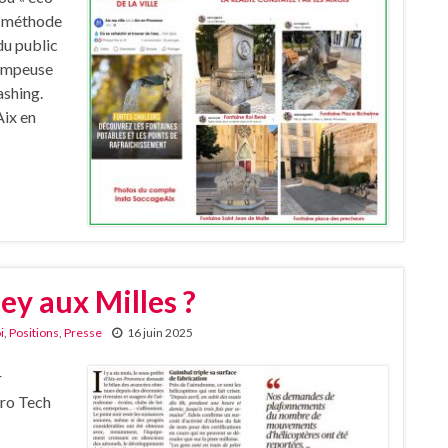
ne méthode
du public
rompeuse
ashing.
Aix en
ey aux Milles ?
i
,
Positions
,
Presse
16 juin 2025
r
ero Tech