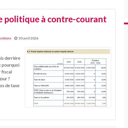
ne politique à contre-courant
ositions
30 avril 2026
is derrière
 : pourquoi
 fiscal
jour ?
ros de taxe