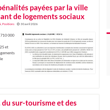
énalités payées par la ville
sant de logements sociaux
i
,
Positions
30 avril 2026
e 710 000
025 et
logements
ie
du sur-tourisme et des