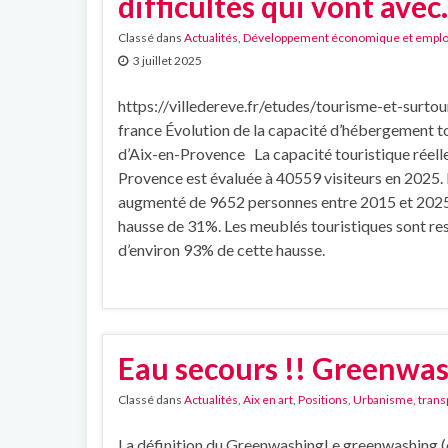
difficultés qui vont avec.
Classé dans
Actualités
,
Développement économique et emplo
3 juillet 2025
https://villedereve.fr/etudes/tourisme-et-surto
france Évolution de la capacité d’hébergement t
d’Aix-en-Provence La capacité touristique réelle
Provence est évaluée à 40559 visiteurs en 2025. 
augmenté de 9652 personnes entre 2015 et 2025,
hausse de 31%. Les meublés touristiques sont r
d’environ 93% de cette hausse.
Eau secours !! Greenwa
Classé dans
Actualités
,
Aix en art
,
Positions
,
Urbanisme, transp
La définition du GreenwashingLe greenwashing (