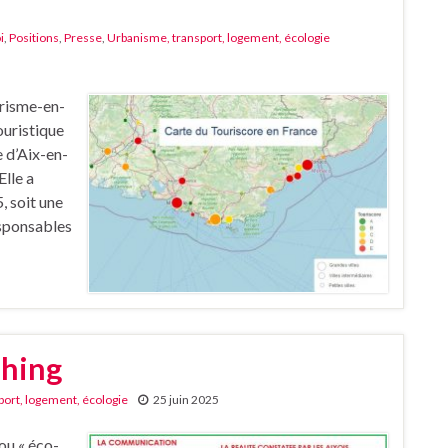
i
,
Positions
,
Presse
,
Urbanisme, transport, logement, écologie
urisme-en-
ouristique
 d’Aix-en-
Elle a
 soit une
esponsables
shing
ort, logement, écologie
25 juin 2025
ou « éco-