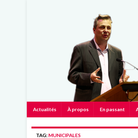
Actualités
À propos
En passant
A
TAG:
MUNICIPALES