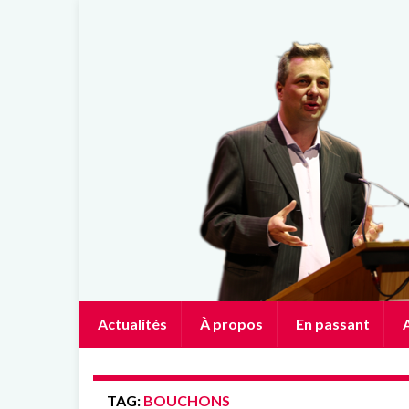
Actualités
À propos
En passant
A
TAG:
BOUCHONS