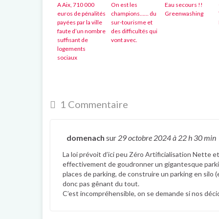
A Aix, 710 000
On est les
Eau secours !!
euros de pénalités
champions…… du
Greenwashing
payées par la ville
sur-tourisme et
faute d’un nombre
des difficultés qui
suffisant de
vont avec.
logements
sociaux
1 Commentaire
domenach
sur
29 octobre 2024
à 22 h 30 min
La loi prévoit d’ici peu Zéro Artificialisation Nette 
effectivement de goudronner un gigantesque parking 
places de parking, de construire un parking en silo (
donc pas gênant du tout.
C’est incompréhensible, on se demande si nos déci