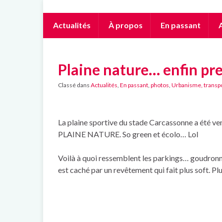
Actualités
À propos
En passant
A
Plaine nature… enfin pr
Classé dans
Actualités
,
En passant
,
photos
,
Urbanisme, transpo
La plaine sportive du stade Carcassonne a été ve
PLAINE NATURE. So green et écolo… Lol
Voilà à quoi ressemblent les parkings… goudronn
est caché par un revêtement qui fait plus soft. Pl