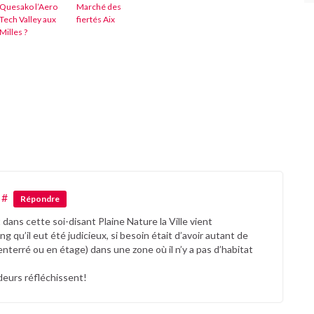
Quesako l’Aero
Marché des
Tech Valley aux
fiertés Aix
Milles ?
#
Répondre
et dans cette soi-disant Plaine Nature la Ville vient
qu’il eut été judicieux, si besoin était d’avoir autant de
enterré ou en étage) dans une zone où il n’y a pas d’habitat
deurs réfléchissent!