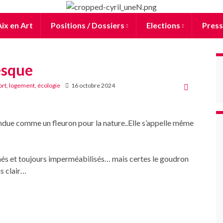
ix en Art
Positions / Dossiers
Elections
Press
esque
rt, logement, écologie
16 octobre 2024
ndue comme un fleuron pour la nature..Elle s’appelle même
és et toujours imperméabilisés… mais certes le goudron
us clair…