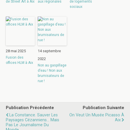
de Street Art à Aix
aux régionales
de logements
sociaux
28 mai 2025
14 septembre
Fusion des
2022
offices HLM à Aix
Non au gaspillage
d’eau ! Non aux
brumisateurs de
rue !
Publication Précédente
Publication Suivante
La Constance. Sauver Les
On Veut Un Musée Picasso À
Paysages Cézanniens... Mais
Aix
Pas Le Journalisme Du
Monde