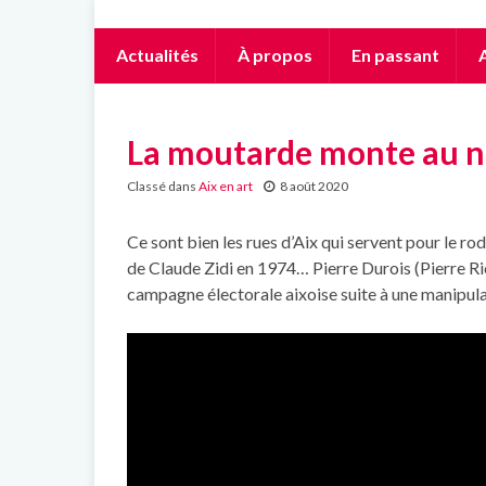
Actualités
À propos
En passant
A
La moutarde monte au ne
Classé dans
Aix en art
8 août 2020
Ce sont bien les rues d’Aix qui servent pour le r
de Claude Zidi en 1974… Pierre Durois (Pierre Ric
campagne électorale aixoise suite à une manipula