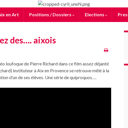
ix en Art
Positions / Dossiers
Elections
Pres
z des…. aixois
odéo loufoque de Pierre Richard dans ce film assez déjanté
hard) instituteur à Aix en Provence se retrouve mêlé à la
tion d’un de ses élèves. Une série de quiproquos….