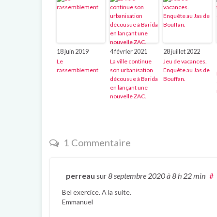
18 juin 2019
4 février 2021
28 juillet 2022
Le
La ville continue
Jeu de vacances.
rassemblement
son urbanisation
Enquête au Jas de
décousue à Barida
Bouffan.
en lançant une
nouvelle ZAC.
1 Commentaire
perreau
sur
8 septembre 2020
à 8 h 22 min
#
Bel exercice. A la suite.
Emmanuel