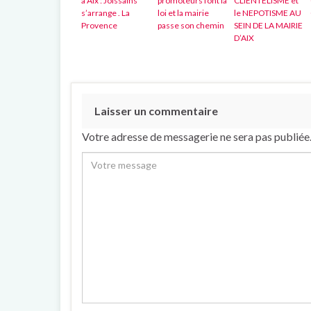
à Aix : Joissains
promoteurs font la
CLIENTELISME et
s’arrange . La
loi et la mairie
le NEPOTISME AU
Provence
passe son chemin
SEIN DE LA MAIRIE
D’AIX
Laisser un commentaire
Votre adresse de messagerie ne sera pas publiée