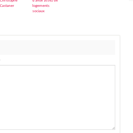
Christophe
d’avoir assez de
Castaner
logements
sociaux
.