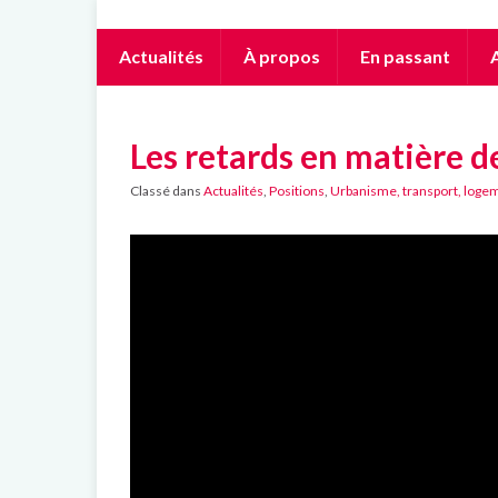
Actualités
À propos
En passant
A
Les retards en matière 
Classé dans
Actualités
,
Positions
,
Urbanisme, transport, logem