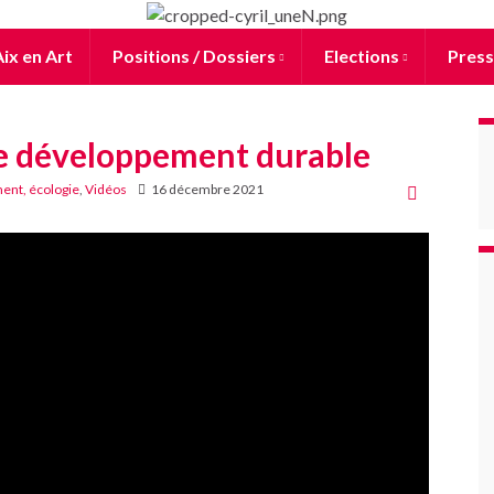
ix en Art
Positions / Dossiers
Elections
Press
de développement durable
ent, écologie
,
Vidéos
16 décembre 2021