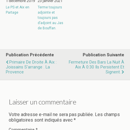
1 décembre 2019
23 janvier 2021
Le PS et Aix en
Terme toujours
Partage
adjointe et
toujours pas
d’adjoint au Jas
de Bouffan.
Publication Précédente
Publication Suivante
Primaire De Droite À Aix :
Fermeture Des Bars La Nuit À
Joissains S'arrange . La
Aix À 0:30 Ils Persistent Et
Provence
Signent.
Laisser un commentaire
Votre adresse e-mail ne sera pas publiée.
Les champs
obligatoires sont indiqués avec
*
Commentaire
*