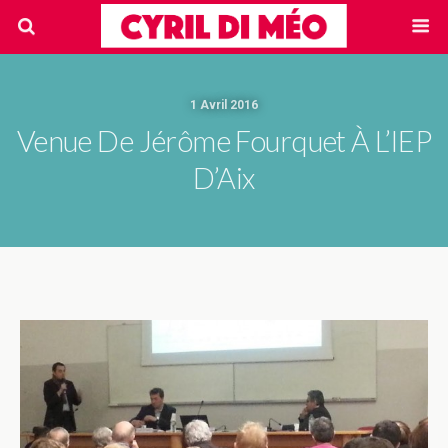
1 Avril 2016
Venue De Jérôme Fourquet À L’IEP
D’Aix