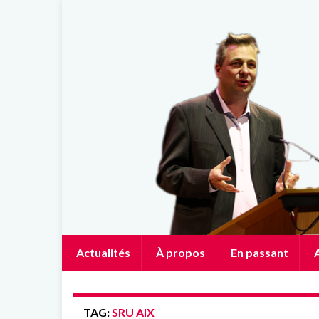
Actualités
À propos
En passant
A
TAG:
SRU AIX