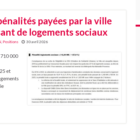
énalités payées par la ville
sant de logements sociaux
i
,
Positions
30 avril 2026
e 710 000
025 et
logements
ie