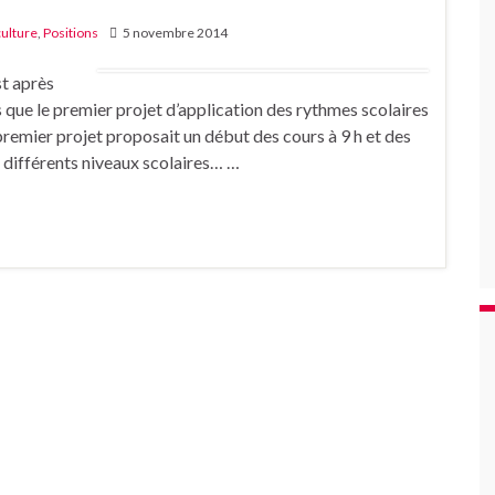
culture
,
Positions
5 novembre 2014
t après
 que le premier projet d’application des rythmes scolaires
e premier projet proposait un début des cours à 9 h et des
s différents niveaux scolaires… …