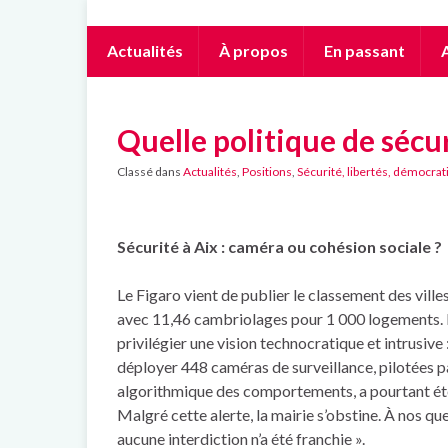
Actualités
À propos
En passant
A
Quelle politique de sécur
Classé dans
Actualités
,
Positions
,
Sécurité, libertés, démocrat
Sécurité à Aix : caméra ou cohésion sociale ?
Le Figaro vient de publier le classement des ville
avec 11,46 cambriolages pour 1 000 logements. 
privilégier une vision technocratique et intrusive 
déployer 448 caméras de surveillance, pilotées par 
algorithmique des comportements, a pourtant été j
Malgré cette alerte, la mairie s’obstine. À nos qu
aucune interdiction n’a été franchie ».