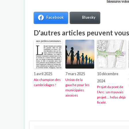
Facebook
Bluesky
D'autres articles peuvent vous 
1 avril 2025
7 mars 2025
10 décembre
Aix champion des
Union de la
2024
cambriolages !
gauche pour les
Projet du pont de
municipales
l’Arc : un mauvais
aixoises
projet … hélas déjà
ficelé.