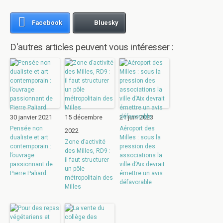
Facebook
Bluesky
D'autres articles peuvent vous intéresser :
30 janvier 2021
15 décembre
21 juin 2023
Pensée non
Aéroport des
2022
dualiste et art
Milles : sous la
Zone d’activité
contemporain :
pression des
des Milles, RD9 :
l’ouvrage
associations la
il faut structurer
passionnant de
ville d’Aix devrait
un pôle
Pierre Paliard.
émettre un avis
métropolitain des
défavorable
Milles