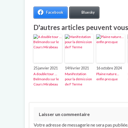
Facebook
Bluesky
D'autres articles peuvent vous 
25 janvier 2021
14 février 2021
16 octobre 2024
A double tour …
Manifestation
Plaine nature…
Belmondo sur le
pour la démission
enfin presque
Cours Mirabeau
de F Terme
Laisser un commentaire
Votre adresse de messagerie ne sera pas publiée