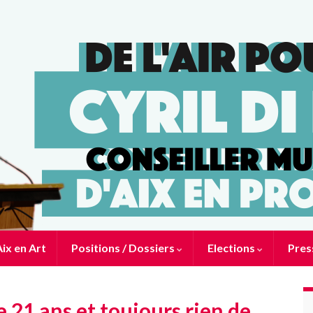
ix en Art
Positions / Dossiers
Elections
Pres
de 21 ans et toujours rien de