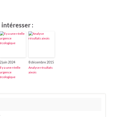
intéresser :
2 juin 2024
8 décembre 2015
Il y a une réelle
Analyse résultats
urgence
aixois
écologique
.