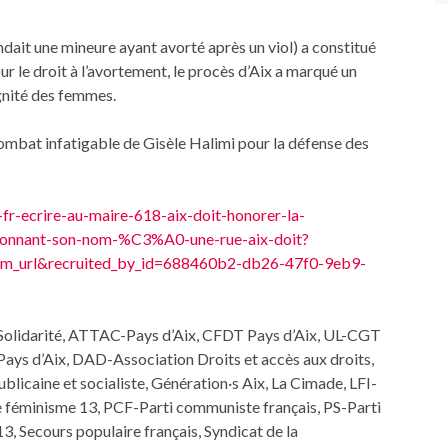
ait une mineure ayant avorté après un viol) a constitué
r le droit à l’avortement, le procès d’Aix a marqué un
ignité des femmes.
mbat infatigable de Gisèle Halimi pour la défense des
r-ecrire-au-maire-618-aix-doit-honorer-la-
nnant-son-nom-%C3%A0-une-rue-aix-doit?
om_url&recruited_by_id=688460b2-db26-47f0-9eb9-
Solidarité, ATTAC-Pays d’Aix, CFDT Pays d’Aix, UL-CGT
Pays d’Aix, DAD-Association Droits et accès aux droits,
licaine et socialiste, Génération·s Aix, La Cimade, LFI-
e féminisme 13, PCF-Parti communiste français, PS-Parti
13, Secours populaire français, Syndicat de la