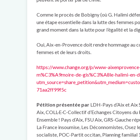
Comme le procès de Bobigny (où G. Halimi défend
une étape essentielle dans la lutte des femmes pou
grand moment dans la lutte pour l’égalité et la d
Oui, Aix-en-Provence doit rendre hommage au co
femmes et de leurs droits.
https://www.change.org/p/www-aixenprovence-f
m%C3%A9moire-de-gis%C3%A8le-halimi-en-do
utm_source=share_petition&utm_medium=cust
71aa2ff99
f5c
Pétition présentée par
LDH-Pays d’Aix et Aix 
Aix, COLL·E·C-Collectif d’Echanges Citoyens du 
Ensemble ! Pays d’Aix, FSU Aix, GRS-Gauche répub
La France insoumise, Les Déconnomistes, Osez l
socialiste, POC-Partit occitan, Planning familial 