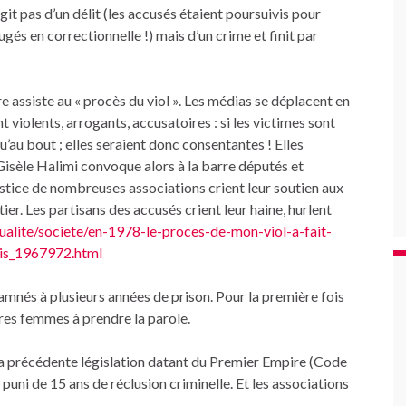
agit pas d’un délit (les accusés étaient poursuivis pour
jugés en correctionnelle !) mais d’un crime et finit par
ère assiste au « procès du viol ». Les médias se déplacent en
iolents, arrogants, accusatoires : si les victimes sont
qu’au bout ; elles seraient donc consentantes ! Elles
Gisèle Halimi convoque alors à la barre députés et
justice de nombreuses associations crient leur soutien aux
r. Les partisans des accusés crient leur haine, hurlent
tualite/societe/en-1978-le-proces-de-mon-viol-a-fait-
ois_1967972.html
amnés à plusieurs années de prison. Pour la première fois
tres femmes à prendre la parole.
e la précédente législation datant du Premier Empire (Code
 puni de 15 ans de réclusion criminelle. Et les associations