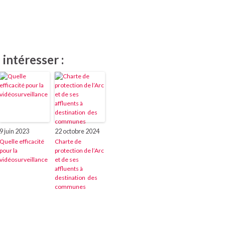
intéresser :
9 juin 2023
22 octobre 2024
Quelle efficacité
Charte de
pour la
protection de l’Arc
vidéosurveillance
et de ses
affluents à
destination des
communes