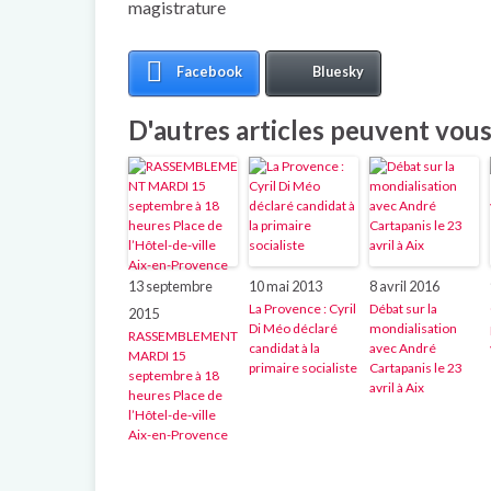
magistrature
Facebook
Bluesky
D'autres articles peuvent vous 
13 septembre
10 mai 2013
8 avril 2016
La Provence : Cyril
Débat sur la
2015
Di Méo déclaré
mondialisation
RASSEMBLEMENT
candidat à la
avec André
MARDI 15
primaire socialiste
Cartapanis le 23
septembre à 18
avril à Aix
heures Place de
l’Hôtel-de-ville
Aix-en-Provence