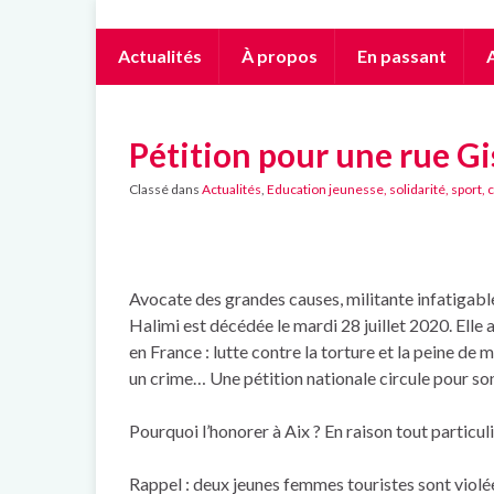
Actualités
À propos
En passant
A
Pétition pour une rue Gi
Classé dans
Actualités
,
Education jeunesse, solidarité, sport, 
Avocate des grandes causes, militante infatigable
Halimi est décédée le mardi 28 juillet 2020. Elle
en France : lutte contre la torture et la peine de
un crime… Une pétition nationale circule pour so
Pourquoi l’honorer à Aix ? En raison tout parti
Rappel : deux jeunes femmes touristes sont violée