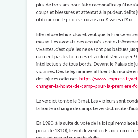
plus de trois ans pour faire reconnaître qu’il ne s’
coups et blessures et attentat à la pudeur, délits 
obtenir que le procès s’ouvre aux Assises d’Aix.
Elle refuse le huis clos et veut que la France enti
masse. Les avocats des accusés sont extrêmement v
vivantes, c’est qu’elles ne se sont pas battues jus
n’aiment pas les hommes et veulent s’en venger ! 
intellectuels de tous bords. Devant le Palais de 
victimes. Des télégrammes affluent du monde entie
des injures odieuses.
https://www.lexpress.fr/ac
changer-la-honte-de-camp-pour-la-premiere-f
Le verdict tombe le 3 mai. Les violeurs sont cond
la honte a changé de camp. Le verdict incite d’au
En 1980, à la suite du vote de la loi qui remplac
pénal de 1810), le viol devient en France un crime
peuvent se porter partie civile.