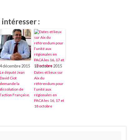
intéresser :
4 décembre 2015
12 octobre 2015
Le député Jean
Dates et lieux sur
David Ciot
Aix du
demande la
référendum pour
dissolution de
l’unité aux
l’action Française.
régionales en
PACA les 16, 17 et
18 octobre