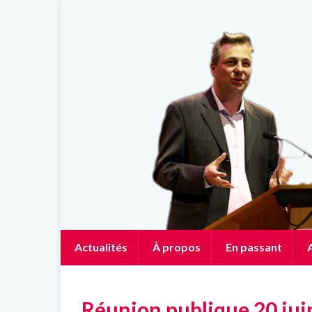
Actualités
À propos
En passant
A
Réunion publique 20 jui