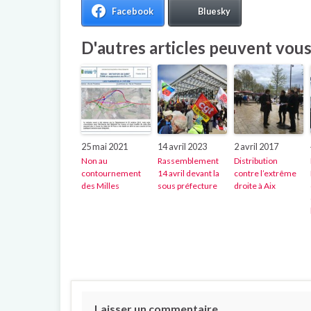
Facebook
Bluesky
D'autres articles peuvent vous 
25 mai 2021
14 avril 2023
2 avril 2017
Non au
Rassemblement
Distribution
contournement
14 avril devant la
contre l’extrême
des Milles
sous préfecture
droite à Aix
Laisser un commentaire