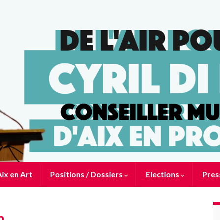
ix en Art
Positions / Dossiers
Elections
Pres
n