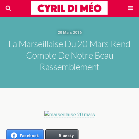
20 Mars 2016
La Marseillaise Du 20 Mars Rend
Compte De Notre Beau
Rassemblement
Facebook
Bluesky