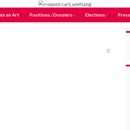
ix en Art
Positions / Dossiers
Elections
Press