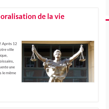
ralisation de la vie
 ! Après 12
tre ville
ique,
issains,
sente une
ns le même