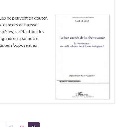
ues ne peuvent en douter.
s, cancers en hausse
espèces, raréfaction des
engendrées par notre
istes s’opposent au
…
63
64
65