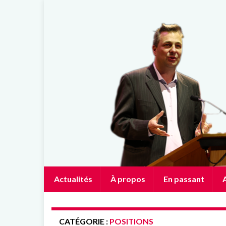
Actualités
À propos
En passant
A
CATÉGORIE :
POSITIONS