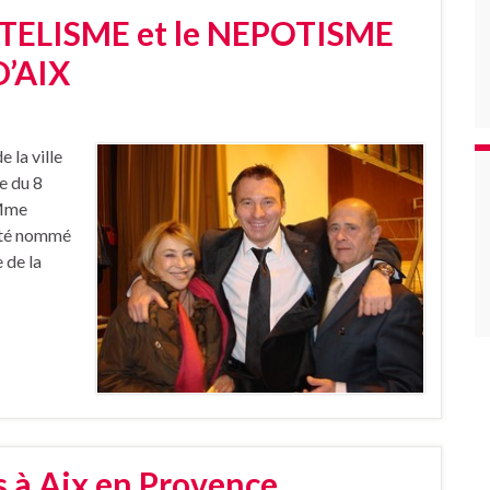
ENTELISME et le NEPOTISME
D’AIX
 la ville
e du 8
 Mme
été nommé
 de la
s à Aix en Provence