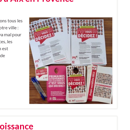
ons tous les
re ville :
 va mal pour
es, les
n est
 de
roissance